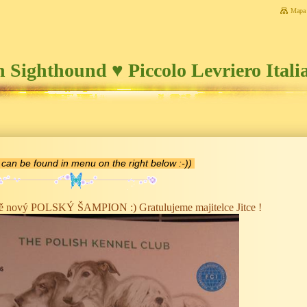
Mapa 
an Sighthound ♥ Piccolo Levriero Itali
 can be found in menu on the right below :-))
alně nový POLSKÝ ŠAMPION :) Gratulujeme majitelce Jitce !