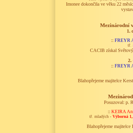
Imonee dokončila ve věku 22 měsíc
vystav
Mezinárodní v
1. 
::
FREYR A
tř.
CACIB získal Světový 
2.
::
FREYR A
Blahopřejeme majitelce Kerst
Mezinárodn
Posuzoval: p. 
::
KEIRA Ann
tř. mladých -
Výborná 1,
Blahopřejeme majitelce 