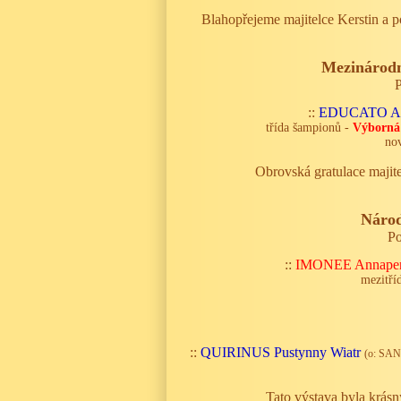
Blahopřejeme majitelce Kerstin a 
Mezinárodn
P
::
EDUCATO An
třída šampionů -
Výborná
no
Obrovská gratulace majit
Národ
Po
::
IMONEE Annaper
mezitří
::
QUIRINUS Pustynny Wiatr
(o:
SAN
Tato výstava byla krásn