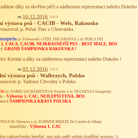
posíláme díky za skvělou péči a nádhernou reprezentaci našeho Dukeho 
10.12.
2016
>>>
í výstava psů - CACIB - Wels, Rakousko
osuzoval: p. Pehar Tino z Chorvatska
naperla
(o: Fiefoerniek´s FEEL THE GROOVE x m: PERLA FB)
 1, CACA, CACIB, NEJKRÁSNĚJŠÍ PES - BEST MALE, BOS
vý
GRAND ŠAMPIONKA RAKOUSKA !
elce Kerstin a díky za nádhernou reprezentaci našeho Dukeho !
03.12.
2016
>>>
ní výstava psů - Walbrzych, Polsko
suzoval: p. Tadeusz Chwalny z Polska
la
(o: NARIO SACRAMENTO Is Noveles x m: DUCHESSA Annaperla)
da -
Výborná 1, CAC, NEJLEPŠÍ FENA, BOS
nová
ŠAMPIONKA KRÁSY POLSKA
TANA De Tekoneva
x m: SUMMER BREEZE Do Castelo de Alfaia)
mezitřída -
Výborná 1, CAC
ým zakončením letošní, pro nás opět velmi úspěšné sezony :)