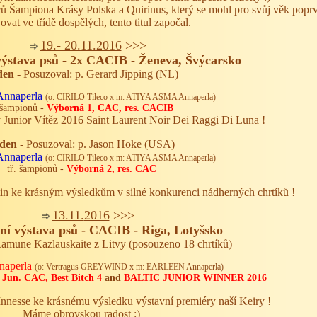
ů Šampiona Krásy Polska a Quirinus, který se mohl pro svůj věk popr
ovat ve třídě dospělých, tento titul započal.
19.- 20.11.
2016
>>>
ýstava psů - 2x CACIB - Ženeva, Švýcarsko
den
- Posuzoval: p. Gerard Jipping (NL)
nnaperla
(o: CIRILO Tileco x m: ATIYA ASMA Annaperla)
 šampionů -
Výborná 1, CAC, res. CACIB
Junior Vítěz 2016 Saint Laurent Noir Dei Raggi Di Luna !
 den
- Posuzoval: p. Jason Hoke (USA)
nnaperla
(o: CIRILO Tileco x m: ATIYA ASMA Annaperla)
tř. šampionů -
Výborná 2, res. CAC
in ke krásným výsledkům v silné konkurenci nádherných chrtíků !
13.11.
2016
>>>
í výstava psů - CACIB - Riga, Lotyšsko
Ramune Kazlauskaite z Litvy (posouzeno 18 chrtíků)
aperla
(o: Vertragus GREYWIND x m: EARLEEN Annaperla)
 Jun. CAC, Best Bi
tch 4
and
BALTIC JUNIOR WINNER 2016
Innesse ke krásnému výsledku výstavní premiéry naší Keiry !
Máme obrovskou radost :)