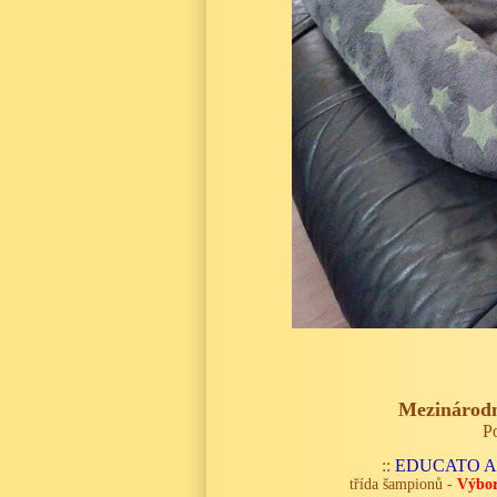
Mezinárodn
P
::
EDUCATO An
třída šampionů -
Výbo