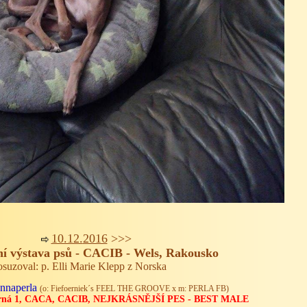
10.12.
2016
>>>
í výstava psů - CACIB - Wels, Rakousko
osuzoval: p. Elli Marie Klepp z Norska
naperla
(o: Fiefoerniek´s FEEL THE GROOVE x m: PERLA FB)
rná 1, CACA, CACIB, NEJKRÁSNĚJŠÍ PES - BEST MALE