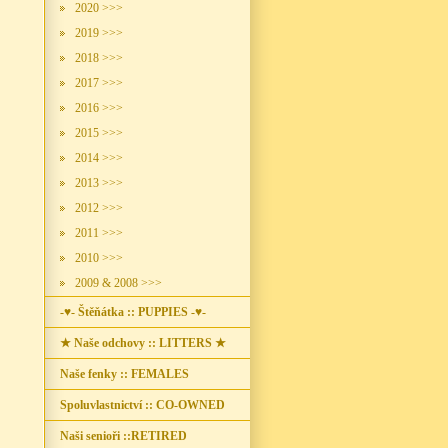
2020 >>>
2019 >>>
2018 >>>
2017 >>>
2016 >>>
2015 >>>
2014 >>>
2013 >>>
2012 >>>
2011 >>>
2010 >>>
2009 & 2008 >>>
-♥- Štěňátka :: PUPPIES -♥-
★ Naše odchovy :: LITTERS ★
Naše fenky :: FEMALES
Spoluvlastnictví :: CO-OWNED
Naši senioři ::RETIRED